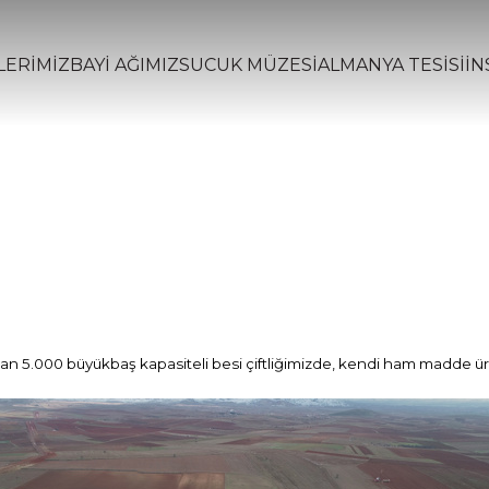
ERİMİZ
BAYI AĞIMIZ
SUCUK MÜZESİ
ALMANYA TESİSİ
İN
an 5.000 büyükbaş kapasiteli besi çiftliğimizde, kendi ham madde ür