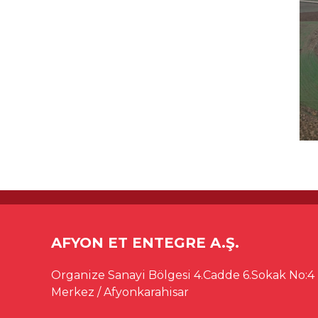
AFYON ET ENTEGRE A.Ş.
Organize Sanayi Bölgesi 4.Cadde 6.Sokak No:4
Merkez / Afyonkarahisar